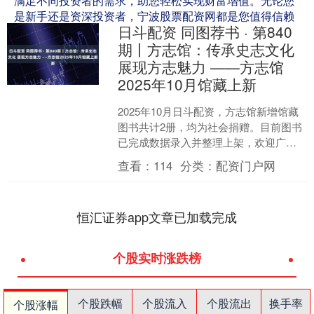
满足不同投资者的需求，助您轻松实现财富增值。无论您
是新手还是资深投资者，宁波股票配资网都是您值得信赖
日斗配资 同图荐书 · 第840
的合作伙伴。
期丨方志馆：传承史志文化
展现方志魅力 ——方志馆
2025年10月馆藏上新
2025年10月日斗配资，方志馆新增馆藏
图书共计2册，均为社会捐赠。目前图书
已完成数据录入并整理上架，欢迎广大
读者前来研读。 一、《赵氏家谱》 此谱
查看：
114
分类：
配资门户网
由赵忠东先生....
恒汇证券app文章已加载完成
个股实时涨跌榜
个股跌幅
个股流入
个股流出
换手率
个股涨幅