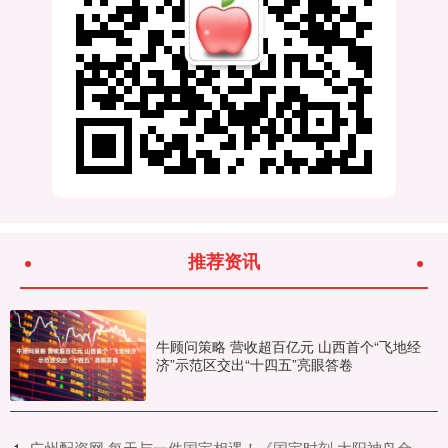
推荐资讯
牛顾问策略 营收超百亿元 山西首个“飞地经
济”示范区交出“十四五”亮眼答卷
​广州配资网 每天与一件国宝相遇！《国宝时刻·太阳神鸟金
1