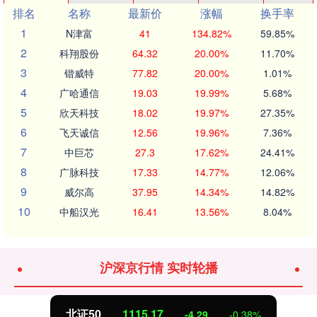
排名
名称
最新价
涨幅
换手率
1
N津富
41
134.82%
59.85%
2
科翔股份
64.32
20.00%
11.70%
3
锴威特
77.82
20.00%
1.01%
4
广哈通信
19.03
19.99%
5.68%
5
欣天科技
18.02
19.97%
27.35%
6
飞天诚信
12.56
19.96%
7.36%
7
中巨芯
27.3
17.62%
24.41%
8
广脉科技
17.33
14.77%
12.06%
9
威尔高
37.95
14.34%
14.82%
10
中船汉光
16.41
13.56%
8.04%
沪深京行情 实时轮播
北证50
1115.17
-4.29
-0.38%