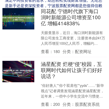
满足不同投资者的需求，助您轻松实现财富增值。无论您
是新手还是资深投资者，宁波股票配资网都是您值得信赖
同花配 宁德时代旗下海口
的合作伙伴。
润时新能源公司增资至100
亿 增幅414838%
天眼查显示，近日，海口润时新能源有
限公司发生工商变更，注册资本由241万
人民币增至100亿人民币，增幅约
414838%。....
查看：
180
分类：
配资网址
涵星配资 烂梗“侵”校园，互
联网时代如何让孩子们好好
说话？
“你好唐人”“你个双肩包”“yyds”……“新华
视点”记者调查发现涵星配资涵星配资，
近年来，一些中小学生交流中习惯使用
网梗；然而，一些烂梗含有低俗、歧视
查看：
200
分类：
股票配资系统
和暴力等....