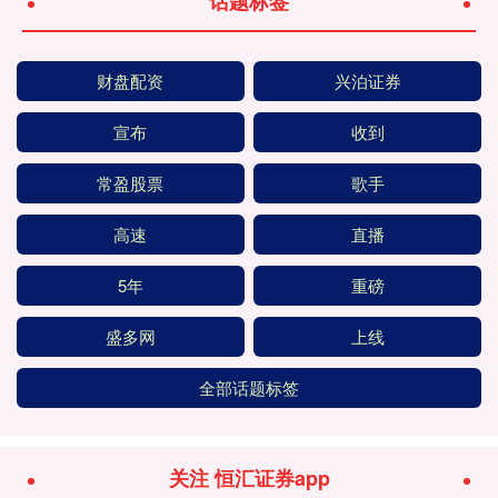
话题标签
财盘配资
兴泊证券
宣布
收到
常盈股票
歌手
高速
直播
5年
重磅
盛多网
上线
全部话题标签
关注 恒汇证券app