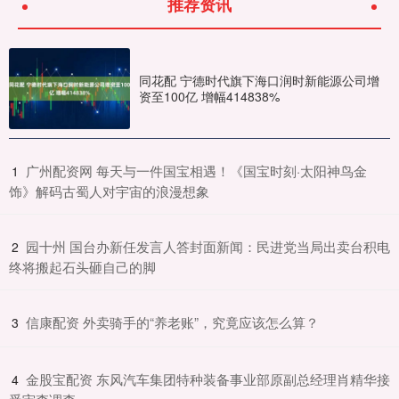
推荐资讯
同花配 宁德时代旗下海口润时新能源公司增
资至100亿 增幅414838%
​广州配资网 每天与一件国宝相遇！《国宝时刻·太阳神鸟金
1
饰》解码古蜀人对宇宙的浪漫想象
​园十州 国台办新任发言人答封面新闻：民进党当局出卖台积电
2
终将搬起石头砸自己的脚
​信康配资 外卖骑手的“养老账”，究竟应该怎么算？
3
​金股宝配资 东风汽车集团特种装备事业部原副总经理肖精华接
4