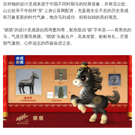
吉祥物的设计灵感来源于中国不同时期马的经典形象，并将流云纹、
山云纹等千年纹样“穿”上身公富网配资，充盈着生生不息的历史美感
和万象更新的时代气象，饱含马到成功、前程似锦的美好寓意。
“骐骐”的设计灵感源自西周盠驹尊，配色取自“骐”字本意——青黑色的
马，气质庄重而典雅。“骐骐”头戴当卢，高束发髻、彬彬有礼，尽显
朝气蓬勃、心怀远志的昂扬奋进之姿。