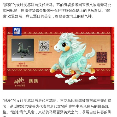
“骥骥”的设计灵感源自汉代天马。它的身姿参考国宝级文物铜奔马公
富网配资，翅膀借鉴错金银镶松石狩猎纹铜伞铤上的飞马造型。“骥
骥”双翼舒展、腾云逐日的英姿，彰显奋发向上的精气神。
“驰驰”的设计灵感源自唐代三花马。三花马因马鬃被修剪成三瓣而得
名，是以昭陵六骏等为代表的唐代文物和史料中所见良马的最高规
格。“驰驰”意气风发，束起的马尾更添英武之气，尽展自信从容的风