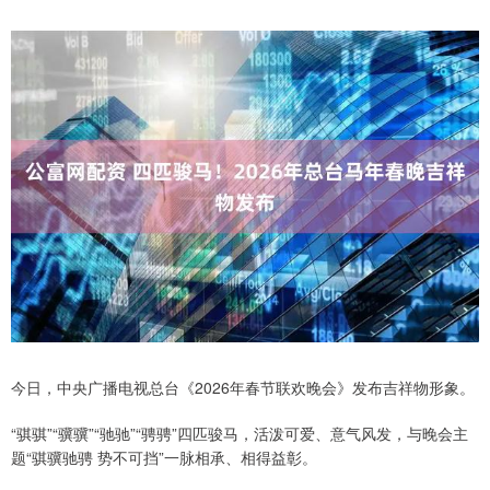
今日，中央广播电视总台《2026年春节联欢晚会》发布吉祥物形象。
“骐骐”“骥骥”“驰驰”“骋骋”四匹骏马，活泼可爱、意气风发，与晚会主
题“骐骥驰骋 势不可挡”一脉相承、相得益彰。