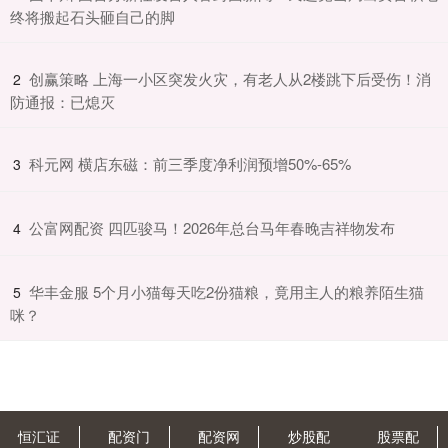
终将搬起石头砸自己的脚
​创赢策略 上海一小区突发火灾，有老人从2楼跳下后受伤！消
2
防通报：已熄灭
​科元网 横店东磁：前三季度净利润预增50%-65%
3
​公富网配资 四匹骏马！2026年总台马年春晚吉祥物发布
4
​华丰金服 5个月小猫每天吃2份猫粮，竟用主人的粮养陌生猫
5
咪？
恒汇证
配资门
配资网
炒股配
股票配