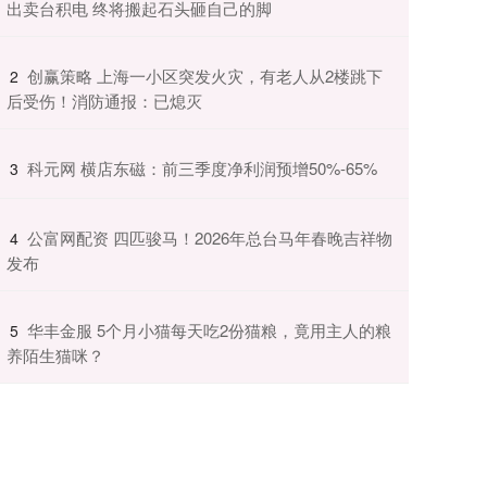
出卖台积电 终将搬起石头砸自己的脚
​创赢策略 上海一小区突发火灾，有老人从2楼跳下
2
后受伤！消防通报：已熄灭
​科元网 横店东磁：前三季度净利润预增50%-65%
3
​公富网配资 四匹骏马！2026年总台马年春晚吉祥物
4
发布
​华丰金服 5个月小猫每天吃2份猫粮，竟用主人的粮
5
养陌生猫咪？