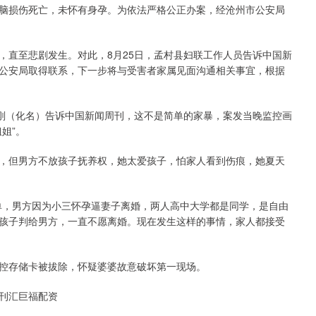
脑损伤死亡，未怀有身孕。为依法严格公正办案，经沧州市公安局
，直至悲剧发生。对此，8月25日，孟村县妇联工作人员告诉中国新
公安局取得联系，下一步将与受害者家属见面沟通相关事宜，根据
刘刚（化名）告诉中国新闻周刊，这不是简单的家暴，案发当晚监控画
姐”。
，但男方不放孩子抚养权，她太爱孩子，怕家人看到伤痕，她夏天
。
单，男方因为小三怀孕逼妻子离婚，两人高中大学都是同学，是自由
孩子判给男方，一直不愿离婚。现在发生这样的事情，家人都接受
控存储卡被拔除，怀疑婆婆故意破坏第一现场。
刊汇巨福配资