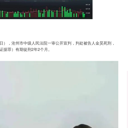
沪深300
4694.44
.42%
43.13
0.93%
月9日），沧州市中级人民法院一审公开宣判，判处被告人金昊死刑，
证据罪）有期徒刑2年2个月。