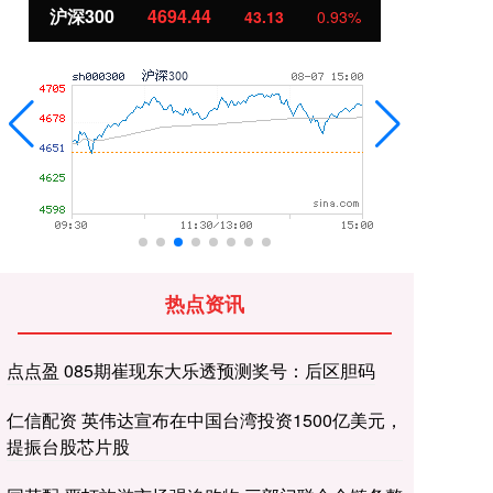
北证50
1134.24
创
11.37
1.01%
热点资讯
点点盈 085期崔现东大乐透预测奖号：后区胆码
仁信配资 英伟达宣布在中国台湾投资1500亿美元，
提振台股芯片股