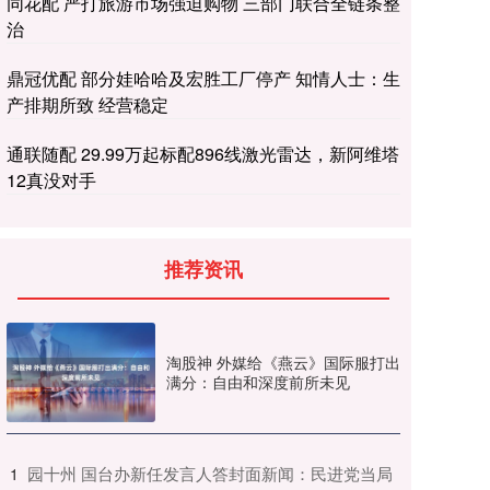
同花配 严打旅游市场强迫购物 三部门联合全链条整
治
鼎冠优配 部分娃哈哈及宏胜工厂停产 知情人士：生
产排期所致 经营稳定
通联随配 29.99万起标配896线激光雷达，新阿维塔
12真没对手
推荐资讯
淘股神 外媒给《燕云》国际服打出
满分：自由和深度前所未见
​园十州 国台办新任发言人答封面新闻：民进党当局
1