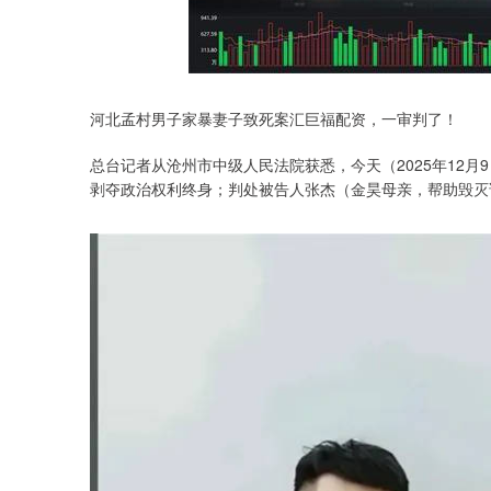
深证成指
14311.01
.68
1.02%
200.89
1
河北孟村男子家暴妻子致死案汇巨福配资，一审判了！
总台记者从沧州市中级人民法院获悉，今天（2025年12
剥夺政治权利终身；判处被告人张杰（金昊母亲，帮助毁灭