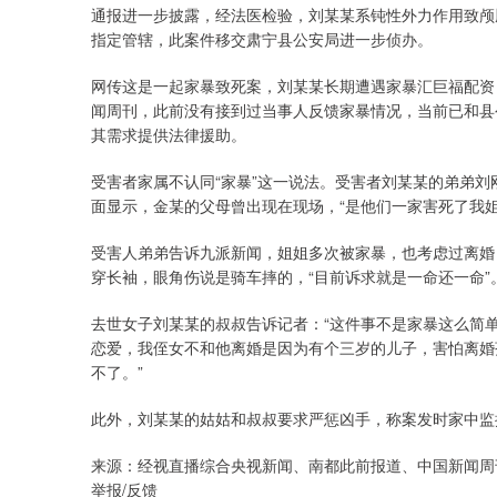
通报进一步披露，经法医检验，刘某某系钝性外力作用致颅
指定管辖，此案件移交肃宁县公安局进一步侦办。
网传这是一起家暴致死案，刘某某长期遭遇家暴汇巨福配资
闻周刊，此前没有接到过当事人反馈家暴情况，当前已和县
其需求提供法律援助。
受害者家属不认同“家暴”这一说法。受害者刘某某的弟弟
面显示，金某的父母曾出现在现场，“是他们一家害死了我姐
受害人弟弟告诉九派新闻，姐姐多次被家暴，也考虑过离婚
穿长袖，眼角伤说是骑车摔的，“目前诉求就是一命还一命”
去世女子刘某某的叔叔告诉记者：“这件事不是家暴这么简
恋爱，我侄女不和他离婚是因为有个三岁的儿子，害怕离婚
不了。”
此外，刘某某的姑姑和叔叔要求严惩凶手，称案发时家中监
来源：经视直播综合央视新闻、南都此前报道、中国新闻周
举报/反馈