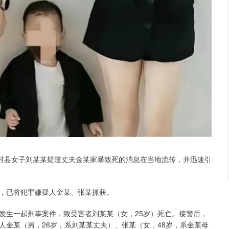
孟村县女子刘某某疑遭丈夫金某家暴致死的消息在当地流传，并迅速引
称，已将犯罪嫌疑人金某、张某抓获。
小区发生一起刑事案件，致受害者刘某某（女，25岁）死亡。接警后，
人金某（男，26岁，系刘某某丈夫）、张某（女，48岁，系金某母