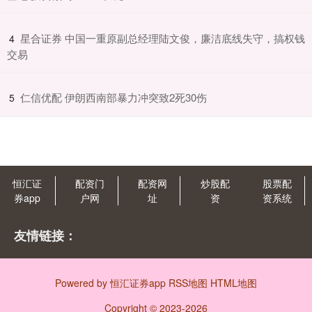
​星合证券 中国一重原副总经理陆文俊，廉洁底线失守，搞权钱
4
交易
​仁信优配 伊朗西南部暴力冲突致2死30伤
5
恒汇证
配资门
配资网
炒股配
股票配
券app
户网
址
资
资系统
友情链接：
Powered by
恒汇证券app
RSS地图
HTML地图
Copyright
© 2023-2026