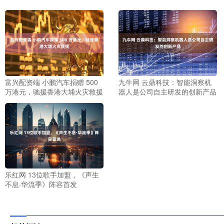
富兴配资端 小鹏汽车捐赠 500
九牛网 云鼎科技：智能洞察机
万港元，驰援香港大埔火灾救援
器人是公司自主研发的创新产品
乐红网 13位歌手加盟，《声生
不息·华流季》阵容首发