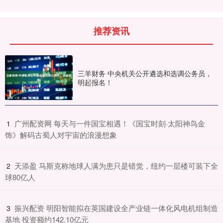
推荐资讯
三羊财务 中央机关公开遴选和选调公务员，
明起报名！
​广州配资网 每天与一件国宝相遇！《国宝时刻·太阳神鸟金
1
饰》解码古蜀人对宇宙的浪漫想象
​天添盈 马斯克称地球人满为患只是错觉，纽约一层楼可装下全
2
球80亿人
​振兴配资 明阳智能拟在英国建设全产业链一体化风电机组制造
3
基地 投资额约142.10亿元