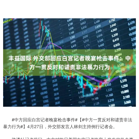
#中方回应白宫记者晚宴枪击事件#【#中方一贯反对和谴责非法
暴力行为#】4月27日，外交部发言人林剑主持例行记者会。