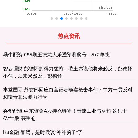
热点资讯
鼎牛配资 085期王振龙大乐透预测奖号：5+2单挑
智云理财 彭德怀的得力猛将，毛主席说他将来必反，彭德怀
不信，后来果然反，彭德怀
丰益国际 外交部回应白宫记者晚宴枪击事件：中方一贯反对
和谴责非法暴力行为
兴华配资 中东资金A股持仓曝光！青睐工业与材料 这只千
亿“牛股”获重仓
K8金融 智驾，是时候该“补补脑子”了