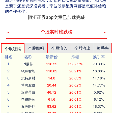
满足不同投资者的需求，助您轻松实现财富增值。无论您
是新手还是资深投资者，宁波股票配资网都是您值得信赖
的合作伙伴。
恒汇证券app文章已加载完成
个股实时涨跌榜
个股跌幅
个股流入
个股流出
换手率
个股涨幅
排名
名称
最新价
涨幅
换手率
1
N展芯
116.52
396.89%
79.39%
2
锐翔智能
110.02
20.21%
16.80%
3
志特新材
14.8
20.03%
14.18%
4
博腾股份
20.44
20.02%
14.77%
5
近岸蛋白
46.72
20.01%
5.62%
6
毕得医药
61.6
20.01%
6.12%
7
五洲医疗
83.62
20.01%
18.37%