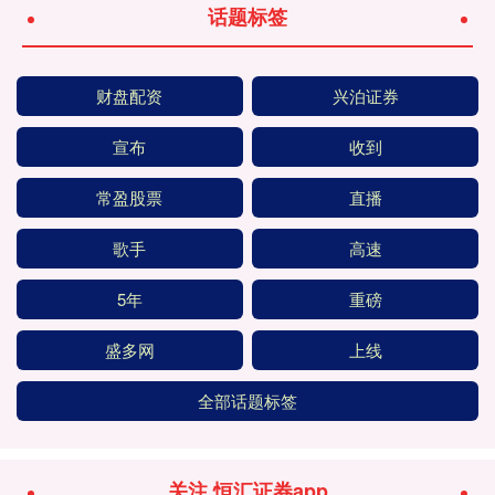
话题标签
财盘配资
兴泊证券
宣布
收到
常盈股票
直播
歌手
高速
5年
重磅
盛多网
上线
全部话题标签
关注 恒汇证券app