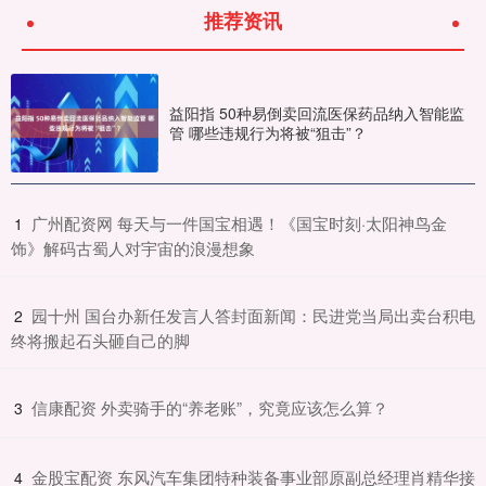
推荐资讯
益阳指 50种易倒卖回流医保药品纳入智能监
管 哪些违规行为将被“狙击”？
​广州配资网 每天与一件国宝相遇！《国宝时刻·太阳神鸟金
1
饰》解码古蜀人对宇宙的浪漫想象
​园十州 国台办新任发言人答封面新闻：民进党当局出卖台积电
2
终将搬起石头砸自己的脚
​信康配资 外卖骑手的“养老账”，究竟应该怎么算？
3
​金股宝配资 东风汽车集团特种装备事业部原副总经理肖精华接
4